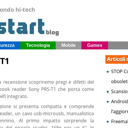
mondo hi-tech
curezza
Tecnologia
Mobile
Games
-T1
Articoli
STOP Co
obsolet
a recensione scopriremo pregi e difetti del
book reader Sony PRS-T1 che porta come
Scansio
wifi integrato.
Android
ezione si presenta compatta e comprende
l’aggio
reader, un cavo usb-microusb, manualistica
nnino. Al primo impatto sorprende la
Freemak
za del piccolo reader, 168g per un 6″, le