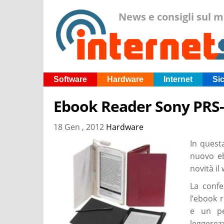
News e consigli sul 
Software
Hardware
Internet
Si
Ebook Reader Sony PRS
18 Gen , 2012
Hardware
In quest
nuovo e
novità il 
La conf
l’ebook 
e un pe
leggerez