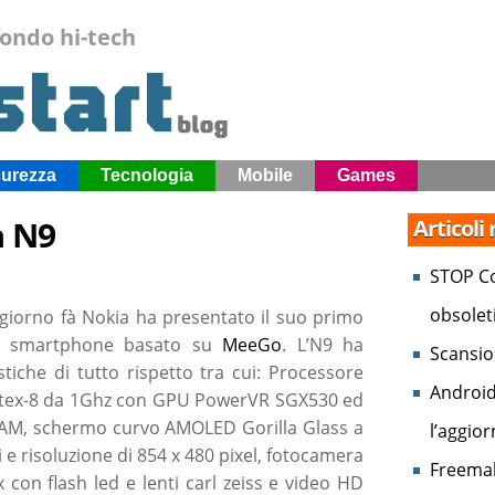
mondo hi-tech
curezza
Tecnologia
Mobile
Games
a N9
Articoli
STOP Co
obsolet
giorno fà Nokia ha presentato il suo primo
o smartphone basato su
MeeGo
. L’N9 ha
Scansio
stiche di tutto rispetto tra cui: Processore
Android
tex-8 da 1Ghz con GPU PowerVR SGX530 ed
AM, schermo curvo AMOLED Gorilla Glass a
l’aggio
ci e risoluzione di 854 x 480 pixel, fotocamera
Freemak
 con flash led e lenti carl zeiss e video HD