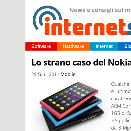
News e consigli sul 
Software
Hardware
Internet
Si
Lo strano caso del Noki
29 Giu , 2011
Mobile
Qualche 
e ultim
caratteri
ARM Cor
1GB di R
3,9 polli
da 8 Mpx