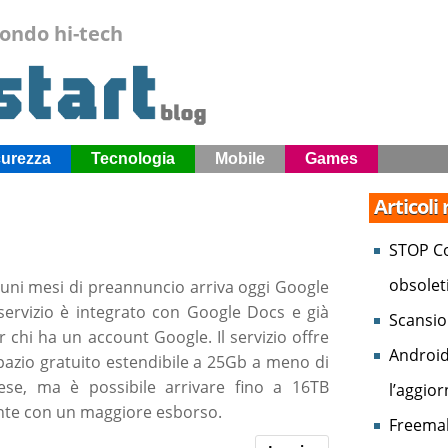
mondo hi-tech
curezza
Tecnologia
Mobile
Games
Articoli
STOP Co
obsolet
uni mesi di preannuncio arriva oggi Google
l servizio è integrato con Google Docs e già
Scansio
r chi ha un account Google. Il servizio offre
Android
pazio gratuito estendibile a 25Gb a meno di
se, ma è possibile arrivare fino a 16TB
l’aggio
te con un maggiore esborso.
Freemak