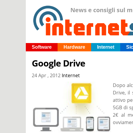
News e consigli sul 
Software
Hardware
Internet
Si
Google Drive
24 Apr , 2012
Internet
Dopo alc
Drive, i
attivo pe
5GB di s
2€ al me
ovviamen