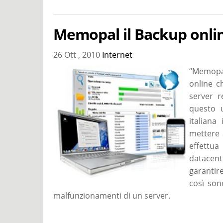
Memopal il Backup onli
26 Ott , 2010
Internet
“Memopal
online
c
server r
questo u
italiana
mettere a
effettua
datacen
garantir
così son
malfunzionamenti di un server.