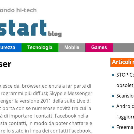
mondo hi-tech
curezza
Tecnologia
Mobile
Games
ser
Articoli
STOP Co
obsolet
 esce dai browser ed entra a far parte di
programmi più diffusi; Skype e Messenger.
Scansio
nger la versione 2011 della suite Live di
Android
t porta con se numerose novità tra cui la
tà di importare i contatti Facebook nella
l’aggio
ista contatti, in modo da poter chattare e
Freemak
are lo stato in linea dei contatti Facebook,