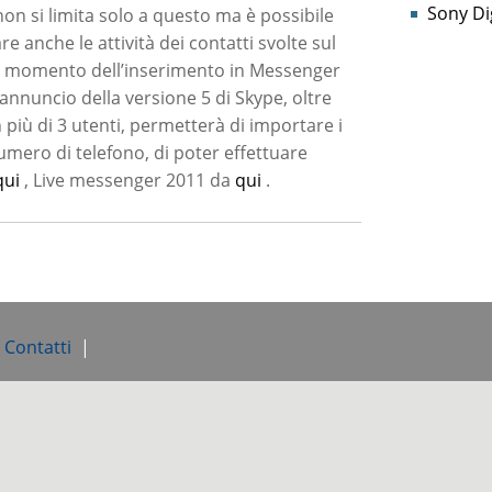
Sony Dig
non si limita solo a questo ma è possibile
are anche le attività dei contatti svolte sul
al momento dell’inserimento in Messenger
l’annuncio della versione 5 di Skype, oltre
n più di 3 utenti, permetterà di importare i
umero di telefono, di poter effettuare
qui
, Live messenger 2011 da
qui
.
e Contatti
|