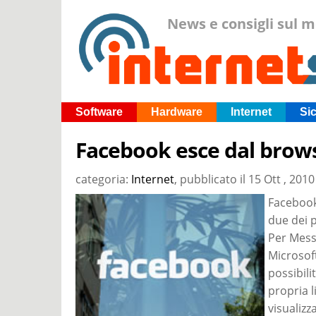
News e consigli sul 
Software
Hardware
Internet
Si
Facebook esce dal brow
categoria:
Internet
, pubblicato il
15 Ott , 2010
Facebook
due dei 
Per Messe
Microsof
possibili
propria l
visualizz