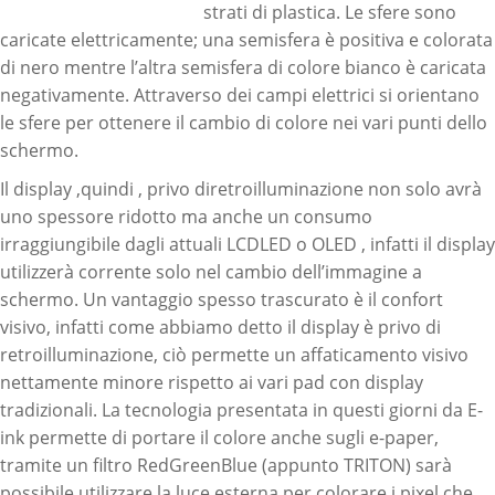
strati di plastica. Le sfere sono
caricate elettricamente; una semisfera è positiva e colorata
di nero mentre l’altra semisfera di colore bianco è caricata
negativamente. Attraverso dei campi elettrici si orientano
le sfere per ottenere il cambio di colore nei vari punti dello
schermo.
Il display ,quindi , privo diretroilluminazione non solo avrà
uno spessore ridotto ma anche un consumo
irraggiungibile dagli attuali LCDLED o OLED , infatti il display
utilizzerà corrente solo nel cambio dell’immagine a
schermo. Un vantaggio spesso trascurato è il confort
visivo, infatti come abbiamo detto il display è privo di
retroilluminazione, ciò permette un affaticamento visivo
nettamente minore rispetto ai vari pad con display
tradizionali. La tecnologia presentata in questi giorni da E-
ink permette di portare il colore anche sugli e-paper,
tramite un filtro RedGreenBlue (appunto TRITON) sarà
possibile utilizzare la luce esterna per colorare i pixel che