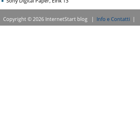
Sony Digital Paper, EInk 13″
Copyright © 2026 InternetStart blog |
Info e Contatti
|