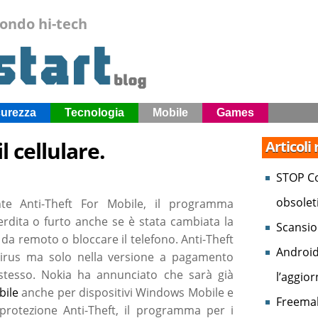
mondo hi-tech
curezza
Tecnologia
Mobile
Games
l cellulare.
Articoli
STOP Co
obsolet
nte Anti-Theft For Mobile, il programma
perdita o furto anche se è stata cambiata la
Scansio
le da remoto o bloccare il telefono. Anti-Theft
Android
virus ma solo nella versione a pagamento
stesso. Nokia ha annunciato che sarà già
l’aggio
bile
anche per dispositivi Windows Mobile e
Freemak
rotezione Anti-Theft, il programma per i