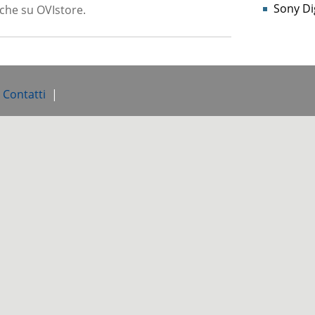
Sony Dig
nche su OVIstore.
e Contatti
|