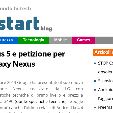
mondo hi-tech
curezza
Tecnologia
Mobile
Games
s 5 e petizione per
Articoli
laxy Nexus
STOP Co
obsolet
Scansio
tobre 2013 Google ha presentato il suo nuovo
hone Nexus realizzato da LG con
Android
istiche tecniche di primo livello e prezzi a
l’aggio
da 349€ (
qui le specifiche tecniche
), Google
Freemak
tato anche l’ultima relase di Android la 4.4