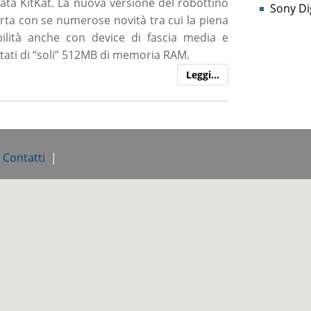
ta KitKat. La nuova versione del robottino
Sony Dig
rta con se numerose novità tra cui la piena
ilità anche con device di fascia media e
tati di “soli” 512MB di memoria RAM.
Leggi…
e Contatti
|