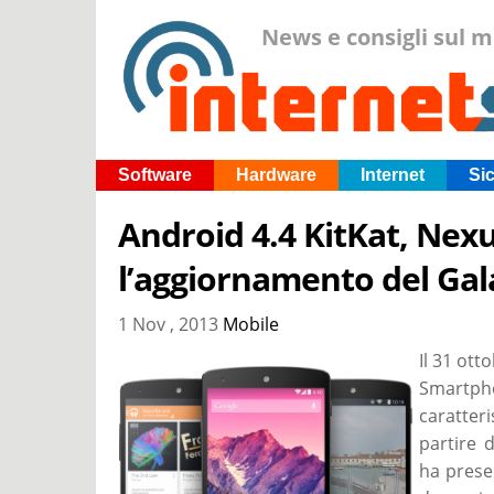
News e consigli sul 
Software
Hardware
Internet
Si
Android 4.4 KitKat, Nexu
l’aggiornamento del Ga
1 Nov , 2013
Mobile
Il 31 ot
Smartp
caratter
partire 
ha presen