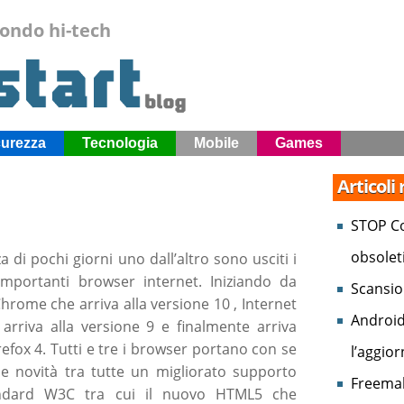
mondo hi-tech
curezza
Tecnologia
Mobile
Games
Articoli
STOP Co
obsolet
a di pochi giorni uno dall’altro sono usciti i
importanti browser internet. Iniziando da
Scansio
hrome che arriva alla versione 10 , Internet
Android
 arriva alla versione 9 e finalmente arriva
efox 4. Tutti e tre i browser portano con se
l’aggio
 novità tra tutte un migliorato supporto
Freemak
andard W3C tra cui il nuovo HTML5 che